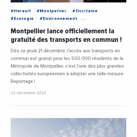
#Herault
#Montpellier
#Occitanie
#Ecologie
#Environnement
#MetropoleDeMontpellier
#MichaelDelafosse
Montpellier lance officiellement la
#Mobilite
#RenaudCalvat
#Transports1
gratuité des transports en commun !
#Videos
Dès ce jeudi 21 décembre, l'accès aux transports en
commun est gratuit pour les 500 000 résidents de la
Métropole de Montpellier, c'est l'une des plus grandes
collectivités européennes à adopter une telle mesure.
Reportage !
22 décembre 2023