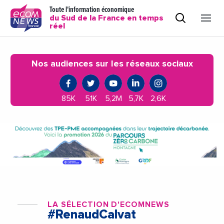
Toute l'information économique
du Sud de la France en temps
réel
Nos audiences sur les réseaux sociaux
85K
51K
5,2M
5,7K
2,6K
LA SÉLECTION D'ECOMNEWS
#RenaudCalvat