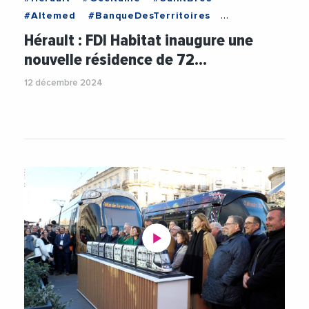
#Altemed
#BanqueDesTerritoires
#CaisseDEpargneLR
Hérault : FDI Habitat inaugure une
#CreditAgricoleLanguedoc
#FDI
#Habitat
nouvelle résidence de 72…
#LaurentJaoul
#Logement
12 décembre 2024
#LogementSocial
#MathieuMassot
#MetropoleDeMontpellier
#RenaudCalvat
#SERM
#Videos