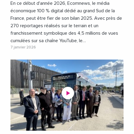
#MichaelDelafosse
En ce début d'année 2026, Ecomnews, le média
#MozartDeLaReussite2025
#OlivierSarlat
économique 100 % digital dédié au grand Sud de la
#ONAIR
#RenaudCalvat
#RenaudMuselier
France, peut être fier de son bilan 2025. Avec près de
#Videos
270 reportages réalisés sur le terrain et un
franchissement symbolique des 4,5 millions de vues
cumulées sur sa chaîne YouTube, le…
7 janvier 2026