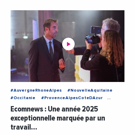
#AuvergneRhoneAlpes
#NouvelleAquitaine
#Occitanie
#ProvenceAlpesCoteDAzur
#CaroleDelga
#Ecomnews
Ecomnews : Une année 2025
#FabricePannekoucke
#FranckProust
exceptionnelle marquée par un
#JalilBenabdillah
#JeanLouisMasson
travail…
#JeanLucMoudenc
#LouisAliot