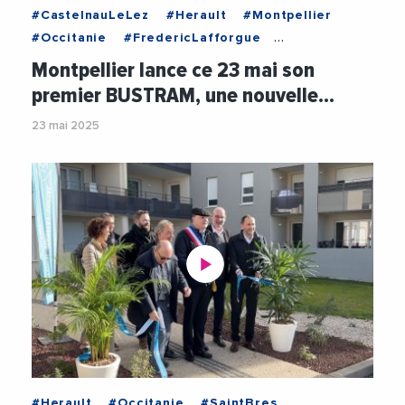
#CastelnauLeLez
#Herault
#Montpellier
#Occitanie
#FredericLafforgue
#MairieDeCastelnauLeLez
Montpellier lance ce 23 mai son
#MetropoleDeMontpellier
#MichaelDelafosse
premier BUSTRAM, une nouvelle…
#Mobilite
#RenaudCalvat
#Tramway
23 mai 2025
#Transports
#Videos
#Herault
#Occitanie
#SaintBres