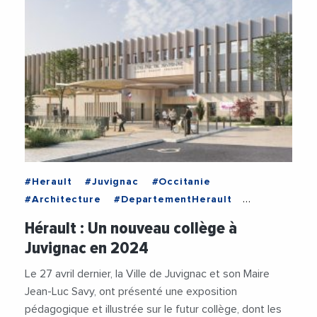
#Herault
#Juvignac
#Occitanie
#Architecture
#DepartementHerault
#Education
#JeanLucSavy
#RenaudCalvat
Hérault : Un nouveau collège à
#Scolarite
#VilleDeJuvignac
Juvignac en 2024
Le 27 avril dernier, la Ville de Juvignac et son Maire
Jean-Luc Savy, ont présenté une exposition
pédagogique et illustrée sur le futur collège, dont les