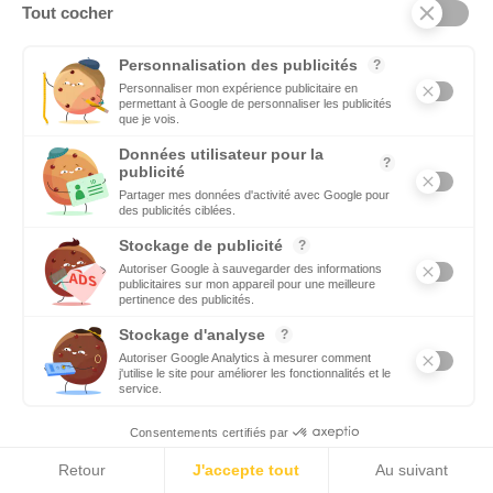
AGENDA
Ecomnews sélectionne tous les évènements, manifestations,
salons, forums les plus importants à ne surtout pas manquer en
lien avec @ecomnewsagenda
ENTREPRISES
Ecomnews veut démontrer la force que représente le tissu
des entreprises sur tous les bassins d’emploi du sud en
réalisant des focus sur les plus innovantes d’entre elles
VIDÉOS
Retrouvez tous les reportages et interviews de terrain réalisés
par nos journalistes professionnels sur les acteurs régionaux
les plus dynamiques
EMPLOI
C’est une priorité pour Ecomnews d’aider les personnes qui
recherchent un emploi ou une formation. Retrouvez aussi les