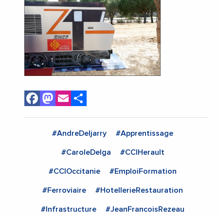
Facebook
Mastodon
Email
Share
#AndreDeljarry
#Apprentissage
#CaroleDelga
#CCIHerault
#CCIOccitanie
#EmploiFormation
#Ferroviaire
#HotellerieRestauration
#Infrastructure
#JeanFrancoisRezeau