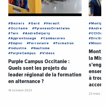
#Beziers
#Gard
#Herault
#Montpel
#Occitanie
#PyreneesOrientales
#AndreDe
#Tarn
#AndreDeljarry
#CCIOcci
#Apprentissage
#Cambaceres
#EricGira
#Emploi
#Ferroviaire
#Formation
#Mission
#Industrie
#Nautisme
Montpel
#PurpleCampus
#Videos
la Miss
Purple Campus Occitanie :
s’engag
Quels sont les projets du
ensembl
leader régional de la formation
à trouv
en alternance ?
accomp
18 octobre 2023
23 mars 20