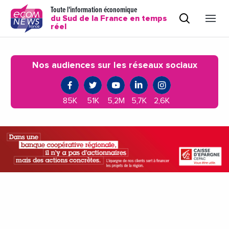
Toute l'information économique
du Sud de la France en temps
réel
Nos audiences sur les réseaux sociaux
85K
51K
5,2M
5,7K
2,6K