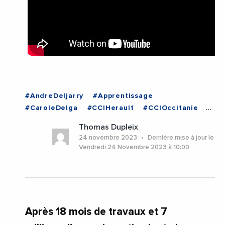
#AndreDeljarry
#Apprentissage
#CaroleDelga
#CCIHerault
#CCIOccitanie
#EmploiFormation
#Ferroviaire
Thomas Dupleix
#HotellerieRestauration
#Infrastructure
24 novembre 2023
Dernière mise à jour le
#JeanFrancoisRezeau
#PurpleCampus
Vendredi 24 Novembre 2023 à 10:00
#RegionOccitanie1
#Sommellerie
#Travaux
#Videos
#Beziers
#Herault
#Occitanie
Après 18 mois de travaux et 7