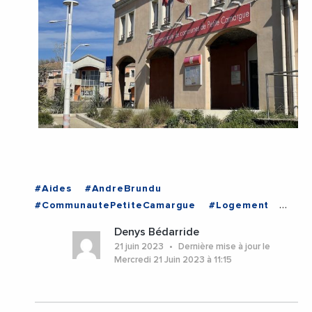
#Aides
#AndreBrundu
#CommunautePetiteCamargue
#Logement
#Urbanisme
#Aimargues
#Gard
Denys Bédarride
#Occitanie
#Vauvert
21 juin 2023
Dernière mise à jour le
Mercredi 21 Juin 2023 à 11:15