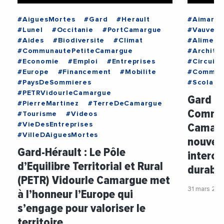
#AiguesMortes
#Gard
#Herault
#Aimargu
#Lunel
#Occitanie
#PortCamargue
#Vauvert
#Aides
#Biodiversite
#Climat
#Aliment
#CommunautePetiteCamargue
#Archite
#Economie
#Emploi
#Entreprises
#CircuitC
#Europe
#Financement
#Mobilite
#Commun
#PaysDeSommieres
#Scolarit
#PETRVidourleCamargue
Gard :
#PierreMartinez
#TerreDeCamargue
Commun
#Tourisme
#Videos
Camarg
#VieDesEntreprises
#VilleDAiguesMortes
nouvell
Gard-Hérault : Le Pôle
interc
d’Equilibre Territorial et Rural
durable
(PETR) Vidourle Camargue met
31 mars 20
à l’honneur l’Europe qui
s’engage pour valoriser le
territoire