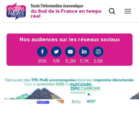
Toute l'information économique
du Sud de la France en temps
réel
Nos audiences sur les réseaux sociaux
85K
51K
5,2M
5,7K
2,6K