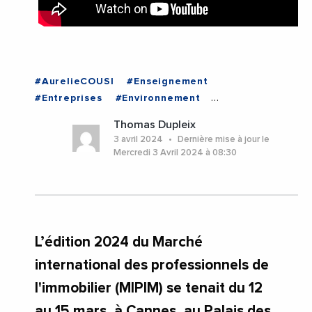
#AurelieCOUSI
#Enseignement
#Entreprises
#Environnement
#Euromediterranee
#Immobilier
Thomas Dupleix
#LaureAgnesCARADEC
#Logement
#MIPIM
3 avril 2024
Dernière mise à jour le
#MIPIM2024
#Nature
#Urbanisme
Mercredi 3 Avril 2024 à 08:30
#Videos
#AlpesMaritimes
#BouchesDuRhone
#Cannes
#Marseille
#ProvenceAlpesCoteDAzur
L’édition 2024 du Marché
international des professionnels de
l'immobilier (MIPIM) se tenait du 12
au 15 mars, à Cannes, au Palais des