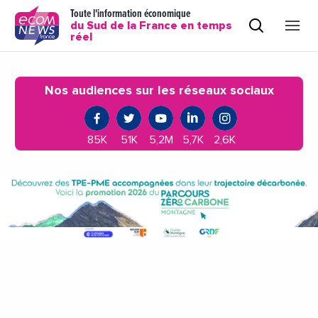
Toute l'information économique
du Sud de la France en temps
réel
Nos audiences sur les réseaux sociaux
85K
51K
5,2M
5,7K
2,6K