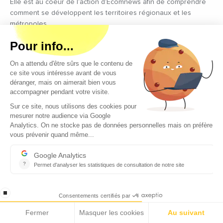
Elle est au coeur de l’action d’Ecomnews afin de comprendre
comment se développent les territoires régionaux et les
métropoles
AGENDA
Ecomnews sélectionne tous les évènements, manifestations,
salons, forums les plus importants à ne surtout pas manquer en
lien avec @ecomnewsagenda
ENTREPRISES
Ecomnews veut démontrer la force que représente le tissu
des entreprises sur tous les bassins d’emploi du sud en
réalisant des focus sur les plus innovantes d’entre elles
VIDÉOS
Retrouvez tous les reportages et interviews de terrain réalisés
par nos journalistes professionnels sur les acteurs régionaux
les plus dynamiques