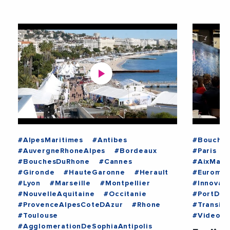
#AlpesMaritimes
#Antibes
#Bouche
#AuvergneRhoneAlpes
#Bordeaux
#Paris
#BouchesDuRhone
#Cannes
#AixMars
#Gironde
#HauteGaronne
#Herault
#Euromed
#Lyon
#Marseille
#Montpellier
#Innovati
#NouvelleAquitaine
#Occitanie
#PortDeM
#ProvenceAlpesCoteDAzur
#Rhone
#Transit
#Toulouse
#Videos
#AgglomerationDeSophiaAntipolis