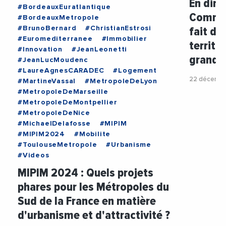
En dire
#BordeauxEuratlantique
Commen
#BordeauxMetropole
fait d’
#BrunoBernard
#ChristianEstrosi
#Euromediterranee
#Immobilier
territo
#Innovation
#JeanLeonetti
grandes
#JeanLucMoudenc
#LaureAgnesCARADEC
#Logement
22 décembr
#MartineVassal
#MetropoleDeLyon
#MetropoleDeMarseille
#MetropoleDeMontpellier
#MetropoleDeNice
#MichaelDelafosse
#MIPIM
#MIPIM2024
#Mobilite
#ToulouseMetropole
#Urbanisme
#Videos
MIPIM 2024 : Quels projets
phares pour les Métropoles du
Sud de la France en matière
d'urbanisme et d'attractivité ?