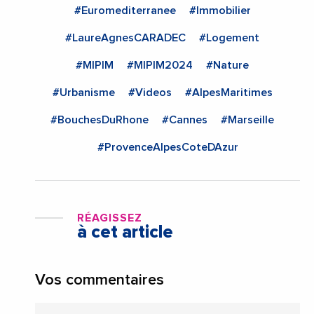
#Euromediterranee
#Immobilier
#LaureAgnesCARADEC
#Logement
#MIPIM
#MIPIM2024
#Nature
#Urbanisme
#Videos
#AlpesMaritimes
#BouchesDuRhone
#Cannes
#Marseille
#ProvenceAlpesCoteDAzur
RÉAGISSEZ
à cet article
Vos commentaires