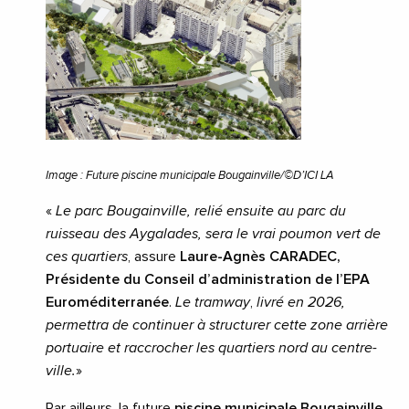
Image : Future piscine municipale Bougainville/©D’ICI LA
«
Le parc Bougainville, relié ensuite au parc du
ruisseau des Aygalades, sera le vrai poumon vert de
ces quartiers
, assure
Laure-Agnès CARADEC,
Présidente du Conseil d’administration de l’EPA
Euroméditerranée
.
Le tramway
,
livré en 2026,
permettra de continuer à structurer cette zone arrière
portuaire et raccrocher les quartiers nord au centre-
ville.
»
Par ailleurs, la future
piscine municipale
Bougainville