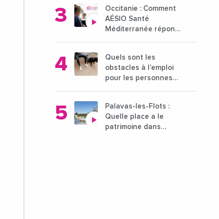
entreprises du 15 au
Occitanie : Comment
21 octobre 2024
AÉSIO Santé
Méditerranée répond
à la problématique
des déserts médicaux
Quels sont les
?
obstacles à l’emploi
pour les personnes
déficientes visuelles ?
Palavas-les-Flots :
Quelle place a le
patrimoine dans
l'attractivité de la ville
?