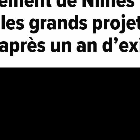
ement de Nîmes
 les grands proje
e après un an d’ex