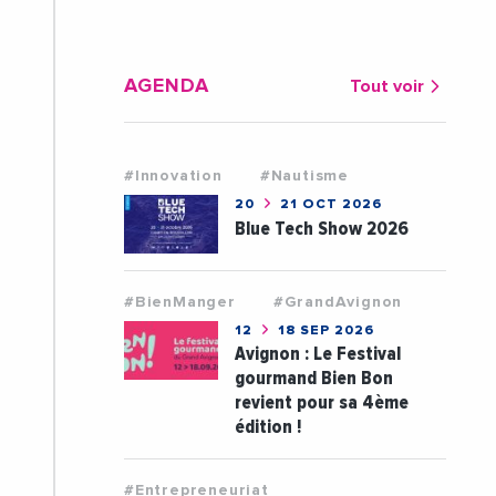
AGENDA
Tout voir
#Innovation
#Nautisme
20
21 OCT 2026
Blue Tech Show 2026
#BienManger
#GrandAvignon
12
18 SEP 2026
Avignon : Le Festival
gourmand Bien Bon
revient pour sa 4ème
édition !
#Entrepreneuriat