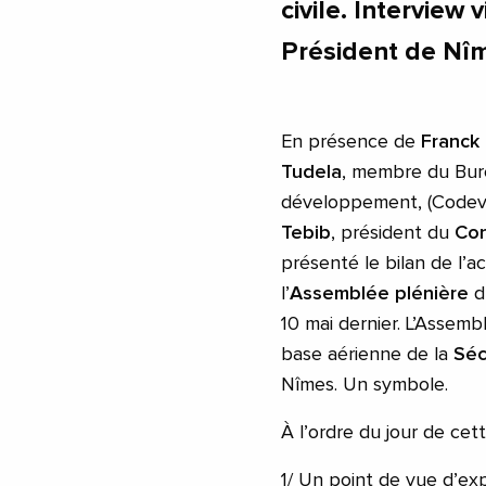
civile. Interview
Président de Nî
En présence de
Franck
Tudela
, membre du Bur
développement, (Codev)
Tebib
, président du
Con
présenté le bilan de l’
l’
Assemblée plénière
d
10 mai dernier. L’Assemb
base aérienne de la
Séc
Nîmes. Un symbole.
À l’ordre du jour de cet
1/ Un point de vue d’ex