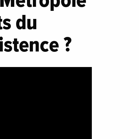
 Métropole
ts du
istence ?