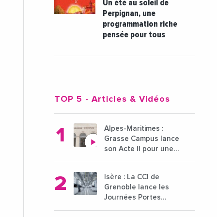
Un été au soleil de
Perpignan, une
programmation riche
pensée pour tous
TOP 5
- Articles & Vidéos
Alpes-Maritimes :
Grasse Campus lance
son Acte II pour une
nouvelle étape
ambitieuse pour
Isère : La CCI de
l'enseignement
Grenoble lance les
supérieur
Journées Portes
Ouvertes des