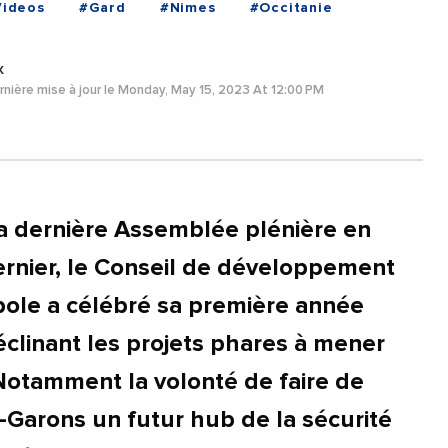
Videos
#Gard
#Nimes
#Occitanie
x
nière mise à jour le Monday, May 15, 2023 At 12:00 PM
sa dernière Assemblée plénière en
dernier, le Conseil de développement
ole a célébré sa première année
éclinant les projets phares à mener
. Notamment la volonté de faire de
-Garons un futur hub de la sécurité