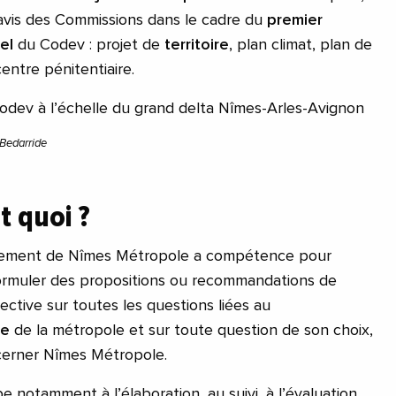
s avis des Commissions dans le cadre du
premier
el
du Codev : projet de
territoire
, plan climat, plan de
centre pénitentiaire.
odev à l’échelle du grand delta Nîmes-Arles-Avignon
 Bedarride
t quoi ?
pement de Nîmes Métropole a compétence pour
formuler des propositions ou recommandations de
ctive sur toutes les questions liées au
le
de la métropole et sur toute question de son choix,
cerner Nîmes Métropole.
pe notamment à l’élaboration, au suivi, à l’évaluation