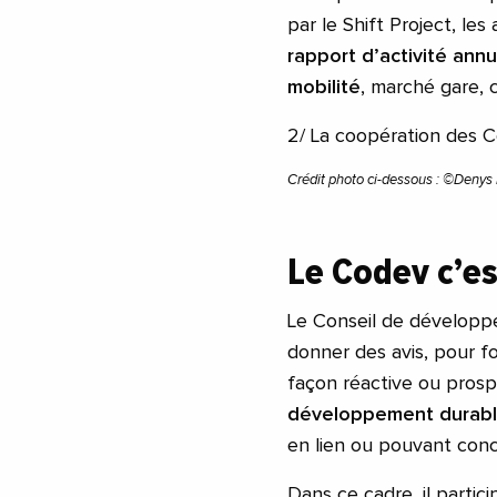
par le Shift Project, le
rapport d’activité annu
mobilité
, marché gare, 
2/ La coopération des C
Crédit photo ci-dessous : ©Denys
Le Codev c’es
Le Conseil de dévelop
donner des avis, pour 
façon réactive ou prospe
développement durab
en lien ou pouvant con
Dans ce cadre, il partici