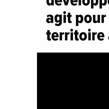
développ
agit pour
territoir