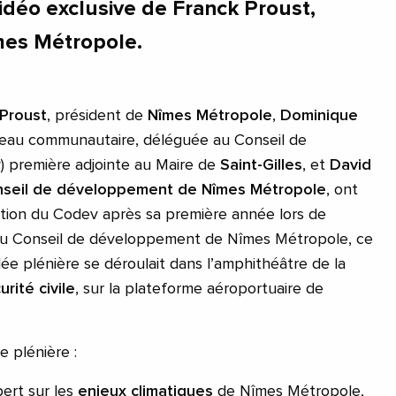
 vidéo exclusive de Franck Proust,
mes Métropole.
 Proust
, président de
Nîmes Métropole
,
Dominique
eau communautaire, déléguée au Conseil de
 première adjointe au Maire de
Saint-Gilles
, et
David
seil de développement de Nîmes Métropole
, ont
action du Codev après sa première année lors de
u Conseil de développement de Nîmes Métropole, ce
lée plénière se déroulait dans l’amphithéâtre de la
urité civile
, sur la plateforme aéroportuaire de
te plénière :
pert sur les
enjeux climatiques
de Nîmes Métropole,