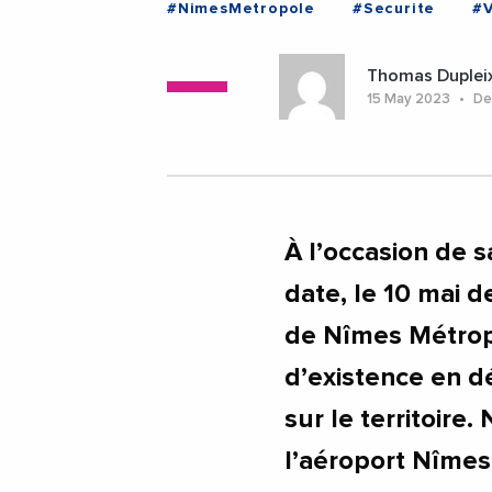
#NimesMetropole
#Securite
#
Thomas Duplei
15 May 2023
Der
À l’occasion de 
date, le 10 mai 
de Nîmes Métrop
d’existence en d
sur le territoire
l’aéroport Nîmes