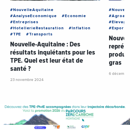
#NouvelleAquitaine
#Nouvell
#AnalyseEconomique
#Economie
#Agroali
#Entreprises
#Elevage
#HotellerieRestauration
#Inflation
#Exportat
#TPE
#Transports
Nouvell
Nouvelle-Aquitaine : Des
représe
résultats inquiétants pour les
produc
TPE. Quel est leur état de
gras
santé ?
6 décembre
23 novembre 2024