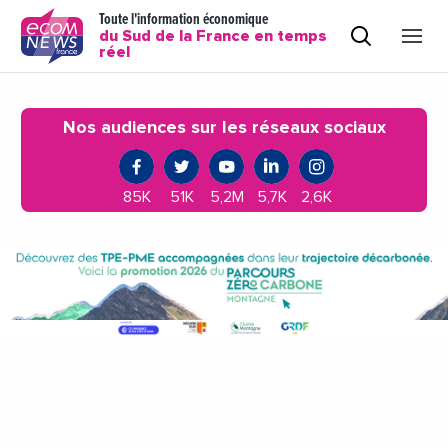
Toute l'information économique
du Sud de la France en temps
réel
Nos audiences sur les réseaux sociaux
85K
51K
5,2M
5,7K
2,6K