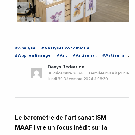
#Analyse
#AnalyseEconomique
#Apprentissage
#Art
#Artisanat
#Artisans
#CMA
#CMANouvelleAquitaine
#Covid19
Denys Bédarride
#Economie
#Emploi
#Entreprises
30 décembre 2024
Dernière mise à jour le
#Formation
#Menuiserie
#Mode
Lundi 30 Décembre 2024 à 08:30
#Photographie
#NouvelleAquitaine
Le baromètre de l’artisanat ISM-
MAAF livre un focus inédit sur la