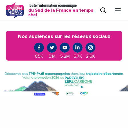
Toute l'information économique
du Sud de la France en temps
réel
Nos audiences sur les réseaux sociaux
85K
51K
5,2M
5,7K
2,6K