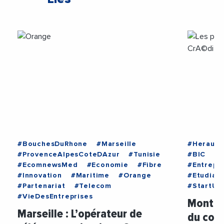
#BouchesDuRhone
#Marseille
#Herault
#ProvenceAlpesCoteDAzur
#Tunisie
#BIC
#E
#EcomnewsMed
#Economie
#Fibre
#Entrepr
#Innovation
#Maritime
#Orange
#Etudiant
#Partenariat
#Telecom
#StartUp
#VieDesEntreprises
Montpel
Marseille : L’opérateur de
du coll