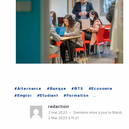
#Alternance
#Banque
#BTS
#Economie
#Emploi
#Etudiant
#Formation
#FormationProfessionnelle
#JobDating
redaction
#Recrutement
#Avignon
#BouchesDuRhone
2 mai 2023
Dernière mise à jour le Mardi
#Gap
#Marseille
#Nice
2 Mai 2023 à 11:21
#ProvenceAlpesCoteDAzur
#Toulon