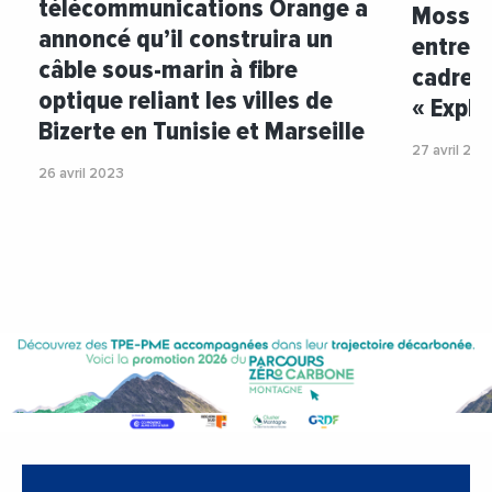
télécommunications Orange a
Mosson
annoncé qu’il construira un
entrepr
câble sous-marin à fibre
cadre 
optique reliant les villes de
« Explo
Bizerte en Tunisie et Marseille
27 avril 202
26 avril 2023