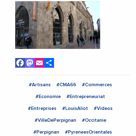
Facebook
Mastodon
Email
Share
#Artisans
#CMA66
#Commerces
#Economie
#Entrepreneuriat
#Entreprises
#LouisAliot
#Videos
#VilleDePerpignan
#Occitanie
#Perpignan
#PyreneesOrientales