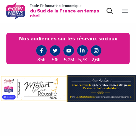
Toute l'information économique
du Sud de la France en temps
réel
Nos audiences sur les réseaux sociaux
85K
51K
5,2M
5,7K
2,6K