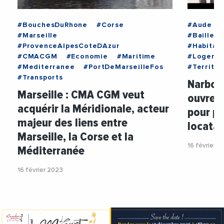
#BouchesDuRhone
#Corse
#Aude
#Marseille
#Bailleur
#ProvenceAlpesCoteDAzur
#Habitat
#CMACGM
#Economie
#Maritime
#Logemen
#Mediterranee
#PortDeMarseilleFos
#Territoi
#Transports
Narbonn
Marseille : CMA CGM veut
ouvre 
acquérir l
a Méridionale, acteur
pour pl
majeur des liens entre
locatai
Marseille, la Corse et la
16 février 2
Méditerranée
16 février 2023