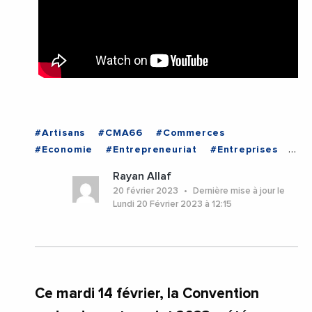
#Artisans
#CMA66
#Commerces
#Economie
#Entrepreneuriat
#Entreprises
#LouisAliot
#Videos
#VilleDePerpignan
Rayan Allaf
#Occitanie
#Perpignan
#PyreneesOrientales
20 février 2023
Dernière mise à jour le
Lundi 20 Février 2023 à 12:15
Ce mardi 14 février, la Convention