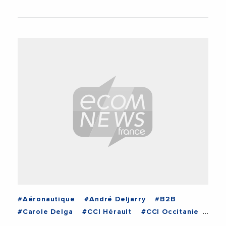
#Aéronautique
#André Deljarry
#B2B
#Carole Delga
#CCI Hérault
#CCI Occitanie
#Économie
#EDF
#Emploi
#Energie