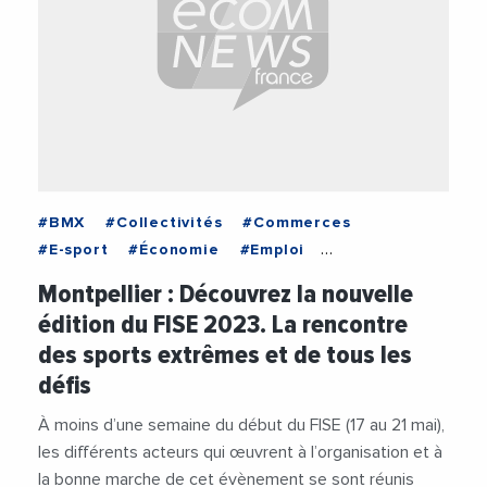
#BMX
#Collectivités
#Commerces
#E-sport
#Économie
#Emploi
#Evenementiel
#FISE
Montpellier : Découvrez la nouvelle
#Hôtellerie restauration
#Jeunesse
édition du FISE 2023. La rencontre
#Jeux Olympiques
#Kamel Chibli
des sports extrêmes et de tous les
#Métropole de Montpellier
défis
#Michaël Delafosse
#Partenariat
#Région Occitanie 1
#RSE
#Skate
#Sport
À moins d’une semaine du début du FISE (17 au 21 mai),
#Tourisme
#Vidéos
#Ville de Montpellier
les différents acteurs qui œuvrent à l’organisation et à
la bonne marche de cet évènement se sont réunis