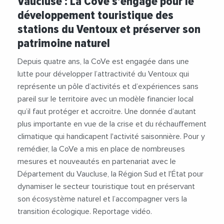
Vaucluse : La CoVe s’engage pour le
#Loisirs
#Mont Ventoux
#Nature
développement touristique des
#Patrimoine
#Réchauffement climatique
stations du Ventoux et préserver son
#Région Sud Provence Alpes Côte d'Azur
patrimoine naturel
#Tourisme
#Transition Écologique
#Vidéos
Depuis quatre ans, la CoVe est engagée dans une
lutte pour développer l’attractivité du Ventoux qui
représente un pôle d’activités et d’expériences sans
pareil sur le territoire avec un modèle financier local
qu’il faut protéger et accroitre. Une donnée d’autant
plus importante en vue de la crise et du réchauffement
climatique qui handicapent l'activité saisonnière. Pour y
remédier, la CoVe a mis en place de nombreuses
mesures et nouveautés en partenariat avec le
Département du Vaucluse, la Région Sud et l'État pour
dynamiser le secteur touristique tout en préservant
son écosystème naturel et l’accompagner vers la
transition écologique. Reportage vidéo.