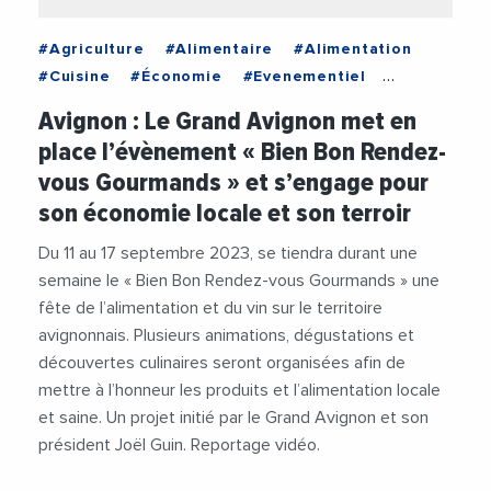
#Agriculture
#Alimentaire
#Alimentation
#Cuisine
#Économie
#Evenementiel
#Gastronomie
#Grand Avignon
#Joël Guin
Avignon : Le Grand Avignon met en
#producteurs
#Tourisme
#Vidéos
place l’évènement « Bien Bon Rendez-
#Viticulture
vous Gourmands » et s’engage pour
son économie locale et son terroir
Du 11 au 17 septembre 2023, se tiendra durant une
semaine le « Bien Bon Rendez-vous Gourmands » une
fête de l’alimentation et du vin sur le territoire
avignonnais. Plusieurs animations, dégustations et
découvertes culinaires seront organisées afin de
mettre à l’honneur les produits et l’alimentation locale
et saine. Un projet initié par le Grand Avignon et son
président Joël Guin. Reportage vidéo.