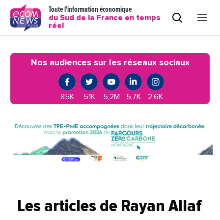
Toute l'information économique
du Sud de la France en temps
réel
Nos audiences sur les réseaux sociaux
85K
51K
5,2M
5,7K
2,6K
Les articles de Rayan Allaf