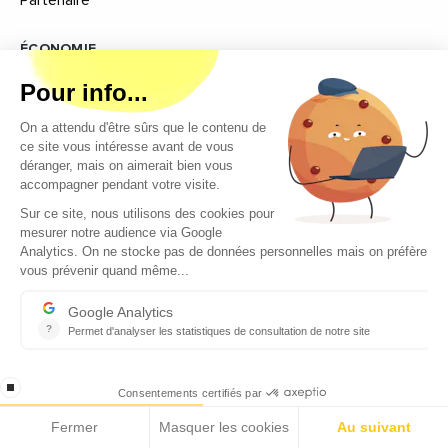
ÉCONOMIE
Elle est au coeur de l’action d’Ecomnews afin de comprendre
comment se développent les territoires régionaux et les
métropoles
AGENDA
Ecomnews sélectionne tous les évènements, manifestations,
salons, forums les plus importants à ne surtout pas manquer en
lien avec @ecomnewsagenda
ENTREPRISES
Ecomnews veut démontrer la force que représente le tissu
des entreprises sur tous les bassins d’emploi du sud en
réalisant des focus sur les plus innovantes d’entre elles
VIDÉOS
Retrouvez tous les reportages et interviews de terrain réalisés