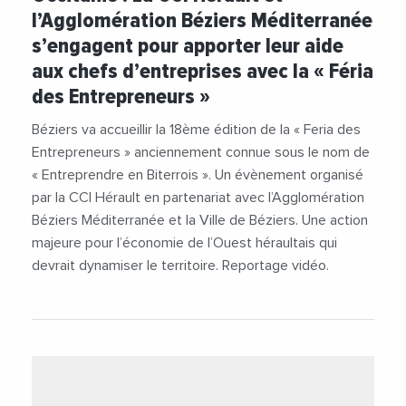
#Économie
#Emploi
#Entrepreneuriat
l’Agglomération Béziers Méditerranée
#Entrepreneurs
#Féria des Entrepreneurs
s’engagent pour apporter leur aide
#Financement
#Innovation
#Juristes
aux chefs d’entreprises avec la « Féria
#Notaires
#Robert Ménard
#Vidéos
des Entrepreneurs »
#Vie des entreprises
Béziers va accueillir la 18ème édition de la « Feria des
Entrepreneurs » anciennement connue sous le nom de
« Entreprendre en Biterrois ». Un évènement organisé
par la CCI Hérault en partenariat avec l’Agglomération
Béziers Méditerranée et la Ville de Béziers. Une action
majeure pour l’économie de l’Ouest héraultais qui
devrait dynamiser le territoire. Reportage vidéo.