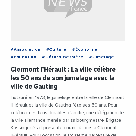
#Association
#Culture
#Économie
#Education
#Gérard Bessière
#Jumelage
#Mairie Clermont Herault
#Partenariat
Clermont l’Hérault : La ville célèbre
#Patrimoine
#Social
#Vidéos
les 50 ans de son jumelage avec la
ville de Gauting
Instauré en 1973, le jumelage entre la ville de Clermont
l’Hérault et la ville de Gauting fête ses 50 ans. Pour
célébrer ces liens durables d’amitié, une délégation de
la ville allemande menée par sa bourgmestre, Brigitte
Kössinger était présente durant 4 jours à Clermont
l’Hérault. Pour l’occasion, le troisième partenaire de