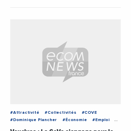
#Attractivité
#Collectivités
#COVE
#Dominique Plancher
#Économie
#Emploi
#Etat
#Financement
#Jacqueline Bouyac