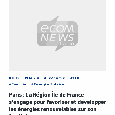
#CO2
#Dalkia
#Économie
#EDF
#Energie
#Energie Solaire
#Energies renouvelables
#Financement
Paris : La Région Île de France
#Geothermie
#panneaux solaires
s’engage pour favoriser et développer
#Région Ile de France
#Transition Écologique
les énergies renouvelables sur son
#Transition Énergétique
#Valérie Pecresse