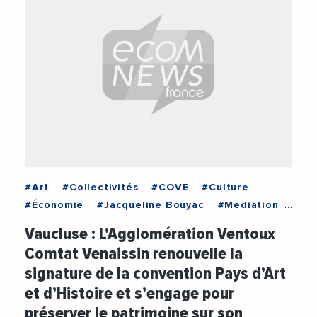
#Art
#Collectivités
#COVE
#Culture
#Économie
#Jacqueline Bouyac
#Mediation
#Monument
#Partenariat
#Patrimoine
Vaucluse : L'Agglomération Ventoux
#Social
#Tourisme
#Urbanisme
#Vidéos
Comtat Venaissin renouvelle la
signature de la convention Pays d’Art
et d’Histoire et s’engage pour
préserver le patrimoine sur son