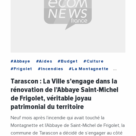
#Abbaye
#Aides
#Budget
#Culture
#Frigolet
#Incendies
#La Montagnette
#Lucien Limousin
#Martine Vassal
Tarascon : La Ville s’engage dans la
#Patrimoine
#Rénovation
#Tourisme
rénovation de l’Abbaye Saint-Michel
#Travaux publics
#Vidéos
#Ville de Tarascon
de Frigolet, véritable joyau
patrimonial du territoire
Neuf mois après l’incendie qui avait touché la
Montagnette et l’Abbaye de Saint-Michel de Frigolet, la
commune de Tarascon a décidé de s’engager au côté