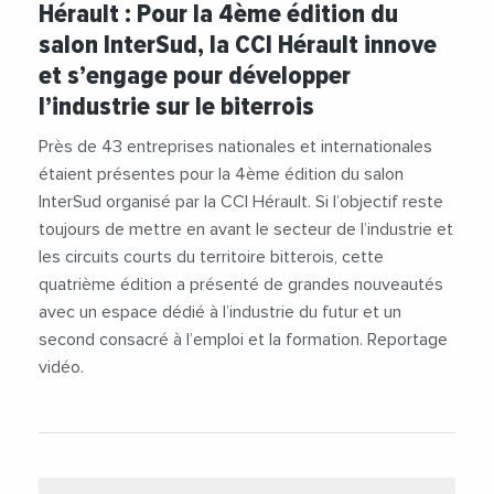
Hérault : Pour la 4ème édition du
#Entreprises
#Formation
#Industrie
salon InterSud, la CCI Hérault innove
#Innovation
#Montpellier Business School
et s’engage pour développer
#Numérique
#Purple Campus
l’industrie sur le biterrois
#Région Occitanie 1
#Robert Ménard
#Salon InterSud
#Transition Écologique
Près de 43 entreprises nationales et internationales
#Transition Énergétique
#Vidéos
étaient présentes pour la 4ème édition du salon
#Vie des entreprises
InterSud organisé par la CCI Hérault. Si l’objectif reste
toujours de mettre en avant le secteur de l’industrie et
les circuits courts du territoire bitterois, cette
quatrième édition a présenté de grandes nouveautés
avec un espace dédié à l’industrie du futur et un
second consacré à l’emploi et la formation. Reportage
vidéo.