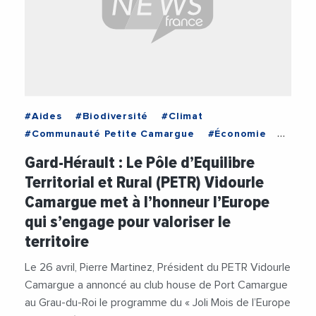
#Aides
#Biodiversité
#Climat
#Communauté Petite Camargue
#Économie
#Emploi
#Entreprises
#Europe
Gard-Hérault : Le Pôle d’Equilibre
#Financement
#Mobilité
Territorial et Rural (PETR) Vidourle
#Pays de Sommières
Camargue met à l’honneur l’Europe
#PETR Vidourle Camargue
#Pierre Martinez
qui s’engage pour valoriser le
#Terre de Camargue
#Tourisme
#Vidéos
territoire
#Vie des entreprises
#Ville d'Aigues-Mortes
Le 26 avril, Pierre Martinez, Président du PETR Vidourle
Camargue a annoncé au club house de Port Camargue
au Grau-du-Roi le programme du « Joli Mois de l’Europe