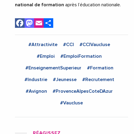
national de formation
après l’éducation nationale.
Facebook
Mastodon
Email
Share
#Attractivite
#CCI
#CCIVaucluse
#Emploi
#EmploiFormation
#EnseignementSuperieur
#Formation
#Industrie
#Jeunesse
#Recrutement
#Avignon
#ProvenceAlpesCoteDAzur
#Vaucluse
RÉAGISSEZ