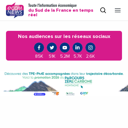
Toute l'information économique
du Sud de la France en temps
réel
Nos audiences sur les réseaux sociaux
85K
51K
5,2M
5,7K
2,6K