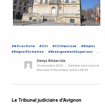
#Attractivite
#CCI
#CCIVaucluse
#Emploi
#EmploiFormation
#EnseignementSuperieur
#Formation
#Industrie
#Jeunesse
Denys Bédarride
#Recrutement
#Avignon
13 novembre 2024
Dernière mise à jour le
#ProvenceAlpesCoteDAzur
#Vaucluse
Mercredi 13 Novembre 2024 à 08:30
Le Tribunal judiciaire d’Avignon