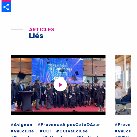
Share
ARTICLES
Liés
#Avignon
#ProvenceAlpesCoteDAzur
#Provenc
#Vaucluse
#CCI
#CCIVaucluse
#Vauclus