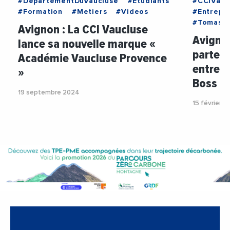
#DepartementDuVaucluse
#Etudiants
#CCIVauc
#Formation
#Metiers
#Videos
#Entrepr
#TomasR
Avignon : La CCI Vaucluse
Avigno
lance sa nouvelle marque «
partena
Académie Vaucluse Provence
entrepr
»
Boss
19 septembre 2024
15 février 