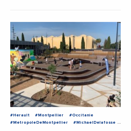
#Herault
#Montpellier
#Occitanie
#MetropoleDeMontpellier
#MichaelDelafosse
#Skate
#Sport
#Urbanisme