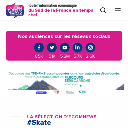
Toute l'information économique
du Sud de la France en temps
réel
Nos audiences sur les réseaux sociaux
85K
51K
5,2M
5,7K
2,6K
LA SÉLECTION D'ECOMNEWS
#Skate