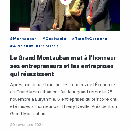
#Montauban
#Occitanie
#TarnEtGaronne
#AidesAuxEntreprises
#CommunauteDRsquoAgglomerationDuGrandMontaub
Le Grand Montauban met à l'honneur
#Concours
#Montauban
#Occitanie
ses entrepreneurs et les entreprises
#TarnEtGaronne
#ThierryDeville
#Videos
qui réussissent
#VieDesEntreprises
Après une année blanche, les Leaders de l’Économie
du Grand Montauban ont fait leur grand retour le 25
novembre à Eurythmie. 5 entreprises du territoire ont
été mises à l’honneur par Thierry Deville, Président du
Grand Montauban.
30 novembre 2021