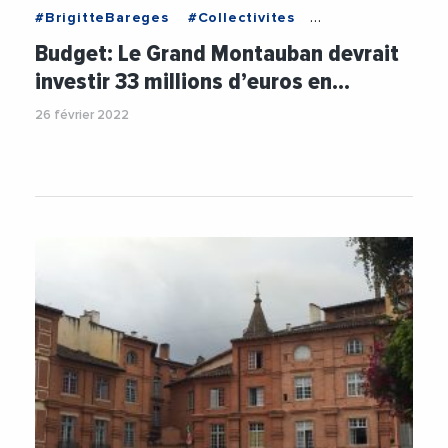
#BrigitteBareges
#Collectivites
#CommunauteDRsquoAgglomerationDuGrandMontaub
Budget: Le Grand Montauban devrait
#GrandMontauban
#Montauban
#Occitanie
investir 33 millions d’euros en…
#TarnEtGaronne
#ThierryDeville
26 février 2022