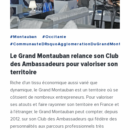
#Montauban
#Occitanie
#CommunauteDRsquoAgglomerationDuGrandMontaub
#Decideurs
#Economie
#Montauban
Le Grand Montauban relance son Club
#Occitanie
#ThierryDeville
#Videos
des Ambassadeurs pour valoriser son
territoire
Riche d'un tissu économique aussi varié que
dynamique, le Grand Montauban est un territoire où se
côtoient de nombreux entrepreneurs. Pour valoriser
ses atouts et faire rayonner son territoire en France et
à l'étranger, le Grand Montauban peut compter, depuis
2012, sur son Club des Ambassadeurs qui fédère des
personnalités aux parcours professionnels très