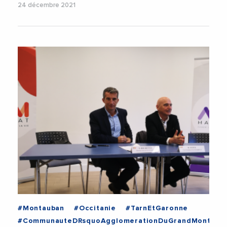
24 décembre 2021
#Montauban
#Occitanie
#TarnEtGaronne
#CommunauteDRsquoAgglomerationDuGrandMontaub