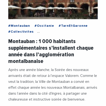
#Montauban
#Occitanie
#TarnEtGaronne
#Collectivites
#CommunauteDRsquoAgglomerationDuGrandMontaub
Montauban : 1 000 habitants
#Coronavirus
#INSEE
#Montauban
supplémentaires s’installent chaque
#Occitanie
#TarnEtGaronne
#ThierryDeville
année dans l’agglomération
montalbanaise
Après une année blanche, la Soirée des nouveaux
arrivants était de retour à l’espace Valorem. Comme le
veut la tradition, la Ville de Montauban a convié en
effet chaque année les nouveaux Montalbanais, arrivés
dans l’année dans la cité d’Ingres, à partager une
chaleureuse et instructive soirée de bienvenue.