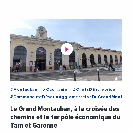
#Montauban
#Occitanie
#ChefsDEntreprise
#CommunauteDRsquoAgglomerationDuGrandMontaub
#Culture
#Economie
#Foncier
#Mobilite
Le Grand Montauban, à la croisée des
#Montauban
#Musee
#Occitanie
#TGV
chemins et le 1er pôle économique du
#ThierryDeville
#Tourisme
#Train
Tarn et Garonne
#Urbanisme
#Videos