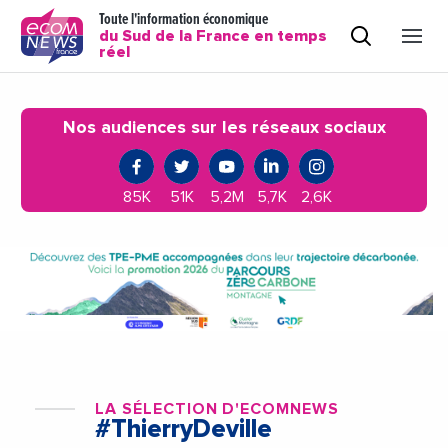
Toute l'information économique
du Sud de la France en temps
réel
Nos audiences sur les réseaux sociaux
85K
51K
5,2M
5,7K
2,6K
LA SÉLECTION D'ECOMNEWS
#ThierryDeville