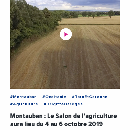
#Montauban
#Occitanie
#TarnEtGaronne
#Agriculture
#BrigitteBareges
#CommunauteDRsquoAgglomerationDuGrandMontaub
Montauban : Le Salon de l’agriculture
#Decideurs
#Economie
#Innovation
aura lieu du 4 au 6 octobre 2019
#Montauban
#Occitanie
#TarnEtGaronne