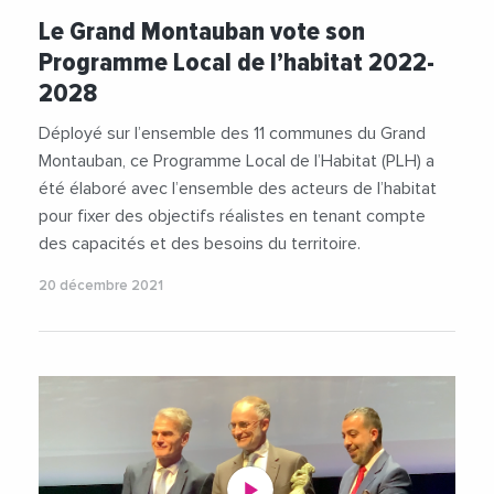
#Habitat
#Logement
#LogementSocial
Le Grand Montauban vote son
#Montauban
#Occitanie
#TarnEtGaronne
Programme Local de l’habitat 2022-
#ThierryDeville
#Urbanisme
2028
Déployé sur l’ensemble des 11 communes du Grand
Montauban, ce Programme Local de l’Habitat (PLH) a
été élaboré avec l’ensemble des acteurs de l’habitat
pour fixer des objectifs réalistes en tenant compte
des capacités et des besoins du territoire.
20 décembre 2021