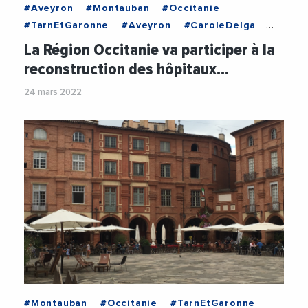
#Aveyron
#Montauban
#Occitanie
#TarnEtGaronne
#Aveyron
#CaroleDelga
#CommunauteDRsquoAgglomerationDuGrandMontaub
La Région Occitanie va participer à la
#EtienneGuyot
#Financement
#JeanCastex
reconstruction des hôpitaux…
#Montauban
#Occitanie
#RegionOccitanie1
24 mars 2022
#Sante
#TarnEtGaronne
#ThierryDeville
#Montauban
#Occitanie
#TarnEtGaronne