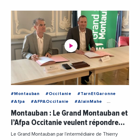
#Montauban
#Occitanie
#TarnEtGaronne
#Afpa
#AFPAOccitanie
#AlainMahe
#Emploi
#EmploiFormation
#Entreprises
Montauban : Le Grand Montauban et
#Formation
#GrandMontauban
l’Afpa Occitanie veulent répondre…
#ThierryDeville
#Videos
Le Grand Montauban par l’intermédiaire de Thierry