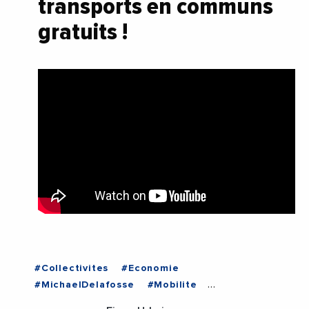
transports en communs
gratuits !
#Collectivites
#Economie
#MichaelDelafosse
#Mobilite
#TransitionEcologique
#Transports1