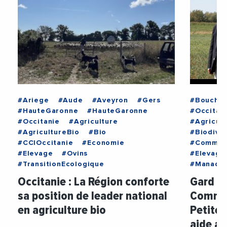
#Ariege
#Aude
#Aveyron
#Gers
#Bouche
#HauteGaronne
#HauteGaronne
#Occitan
#Occitanie
#Agriculture
#Agricult
#AgricultureBio
#Bio
#Biodiver
#CCIOccitanie
#Economie
#Commun
#Elevage
#Ovins
#Elevage
#TransitionEcologique
#Manade
Occitanie : La Région conforte
Gard :
sa position de leader national
Commu
en agriculture bio
Petite 
aide au